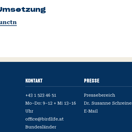
 Umsetzung
unctn
KONTAKT
PRESSE
+43 1 523 46 51
Pressebereich
Mo–Do: 9–12 + Mi 13–16
E-Mail
office@birdlife.at
Bundesländer