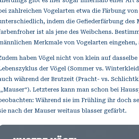
allerdings gibt es hier sogar innerhalb einer Art 
bei zahlreichen Vogelarten etwa die Färbung v
unterschiedlich, indem die Gefiederfärbung des
farbenfroher ist als jene des Weibchens. Bestim
männlichen Merkmale von Vogelarten eingehen, si
Zudem haben Vögel nicht von klein auf dasselbe 
Lebenszyklus der Vögel (Sommer vs. Winterkleid 
auch während der Brutzeit (Pracht- vs. Schlicht
(„Mauser“). Letzteres kann man schon bei Haus
beobachten: Während sie im Frühling ihr doch se
sie nach der Mauser weitaus blasser gefärbt.