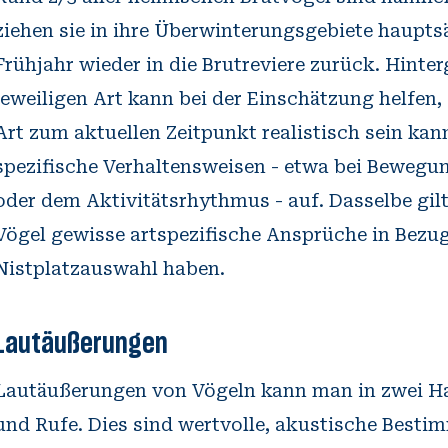
ziehen sie in ihre Überwinterungsgebiete haupts
Frühjahr wieder in die Brutreviere zurück. Hint
jeweiligen Art kann bei der Einschätzung helfen
Art zum aktuellen Zeitpunkt realistisch sein ka
spezifische Verhaltensweisen - etwa bei Beweg
oder dem Aktivitätsrhythmus - auf. Dasselbe gil
Vögel gewisse artspezifische Ansprüche in Bezu
Nistplatzauswahl haben.
Lautäußerungen
Lautäußerungen von Vögeln kann man in zwei H
und Rufe. Dies sind wertvolle, akustische Besti