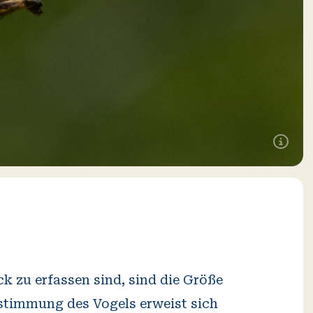
Zusätzlic
Informati
öffnen
ck zu erfassen sind, sind die Größe
stimmung des Vogels erweist sich