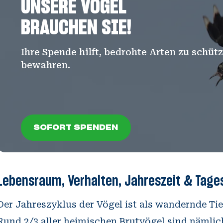
UNSERE VÖGEL
BRAUCHEN SIE!
Ihre Spende hilft, bedrohte Arten zu schü
bewahren.
SOFORT SPENDEN
SOFORT SPENDEN
Lebensraum, Verhalten, Jahreszeit & Tage
Der Jahreszyklus der Vögel ist als wandernde Ti
Rund 2/3 aller heimischen Brutvögel sind näml