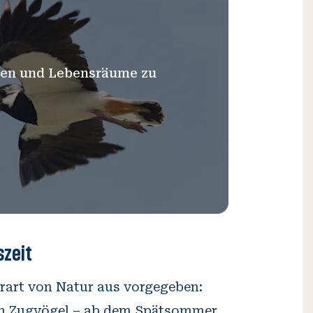
tzen und Lebensräume zu
szeit
erart von Natur aus vorgegeben:
ich Zugvögel – ab dem Spätsommer