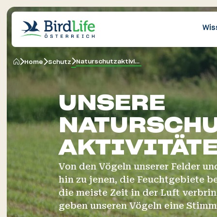
Wis
Naturschutz­aktivitäten
Home
Schutz
Vogelarten in
Naturschutz­
Vogelfreundlicher
Vogel­sch
Veranstaltungen
Kurspro
Naturschu
Vogelrei
Österreich
aktivitäten
Garten
Gemeind
UNSERE
Forschung und
Vogelschutz an
Stellung
Artenliste
Vogelbeobachtung
Publikat
Vogelfot
Nisthilfe
Monitoring
Gebäuden
Position
NATURSCHU
Vögel füttern und
AKTIVITÄT
Lebensräume
Citizen Science
Ausrüstung
Vogel de
Leitfäd
Gefahre
tränken
Von den Vögeln unserer Felder un
Projekt­berichte und
Vogel gefunden: Was
Landwir
Vogelbestimmung
Vogel-A
Petition
hin zu jenen, die Feuchtgebiete 
Studien
nun?
Vogelsch
die meiste Zeit in der Luft verbri
geben unseren Vögeln eine Stimm