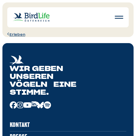
Navigatio
öffnen
Erleben
Wissen
Schutz
Erleben
WIR GEBEN
News
UNSEREN
Ratgeber
VÖGELN EINE
STIMME.
Mitglied werden
Spenden & Helfen
KONTAKT