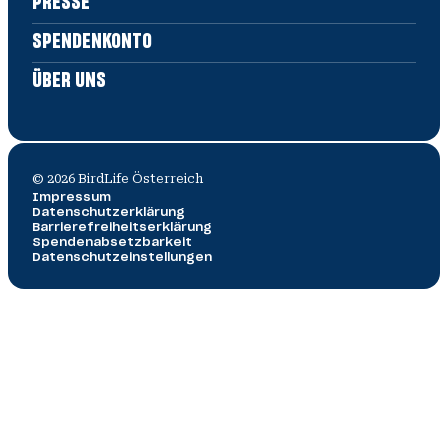
PRESSE
SPENDENKONTO
ÜBER UNS
©
2026
BirdLife Österreich
Impressum
V
O
Wi
Datenschutz­erklärung
A
Barrierefreiheitserklärung
Spendenabsetzbarkeit
Datenschutzeinstellungen