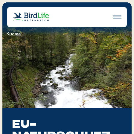
Navigatio
öffnen
Home
Wissen
Schutz
Erleben
News
Ratgeber
Mitglied werden
Spenden & Helfen
EU-