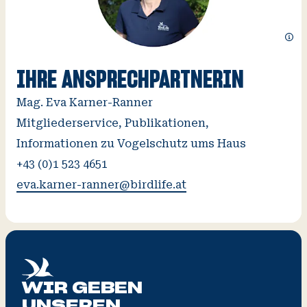
Zusät
Infor
öffne
IHRE ANSPRECHPARTNERIN
Mag. Eva Karner-Ranner
Mitgliederservice, Publikationen,
Informationen zu Vogelschutz ums Haus
+43 (0)1 523 4651
eva.karner-ranner@birdlife.at
WIR GEBEN
UNSEREN