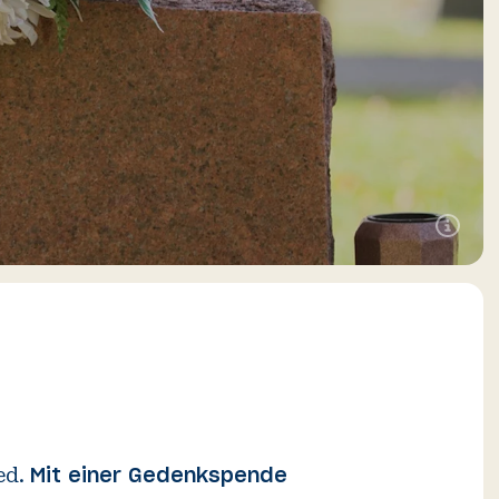
Zusätzlic
Informati
öffnen
ed.
Mit einer Gedenkspende