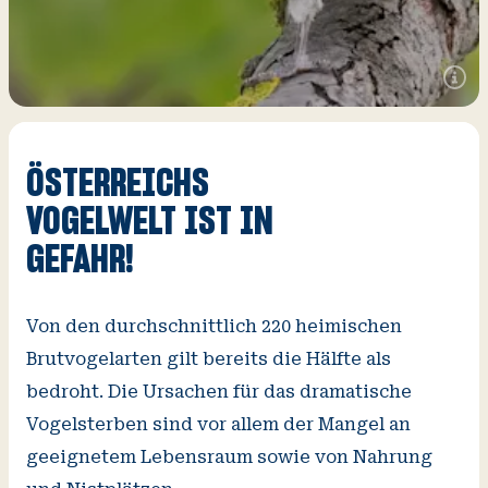
Zusätz
Inform
öffnen
ÖSTERREICHS
VOGELWELT IST IN
V
O
Wi
A
GEFAHR!
Von den durchschnittlich 220 heimischen
Brutvogelarten gilt bereits die Hälfte als
bedroht. Die Ursachen für das dramatische
Vogelsterben sind vor allem der Mangel an
geeignetem Lebensraum sowie von Nahrung