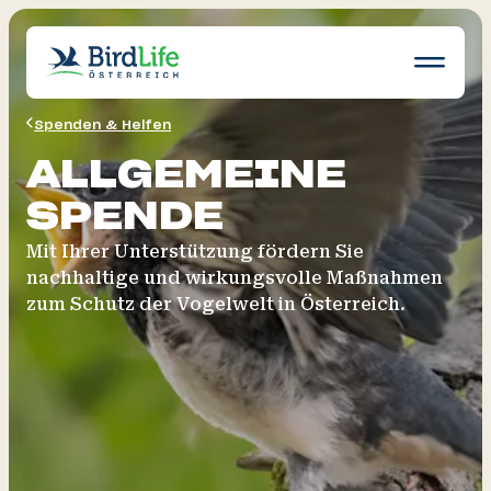
Navigatio
öffnen
Spenden & Helfen
Wissen
ALLGEMEINE
Schutz
SPENDE
Erleben
News
Mit Ihrer Unterstützung fördern Sie
nachhaltige und wirkungsvolle Maßnahmen
Ratgeber
zum Schutz der Vogelwelt in Österreich.
Mitglied werden
Spenden & Helfen