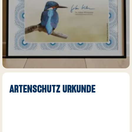
V
O
Wi
A
ARTENSCHUTZ URKUNDE