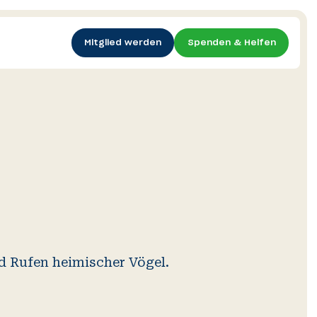
Mitglied werden
Spenden & Helfen
Vogel-
Ornitho.at
Wildtierkriminalität
App
 Rufen heimischer Vögel.