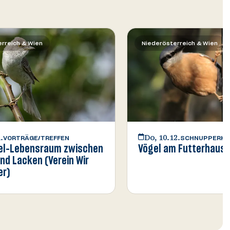
rreich & Wien
Niederösterreich & Wien
.
Do, 10.12.
VORTRÄGE/TREFFEN
SCHNUPPERKU
el-Lebensraum zwischen
Vögel am Futterhausㅤㅤㅤ
nd Lacken (Verein Wir
er)