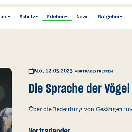
sen
Schutz
Erleben
News
Ratgeber
utz in
gramm
tz­politik
sen
en
­nahmen und
ionen
ografie
n für Vögel
s­papiere
Mo, 12.05.2025
VORTRÄGE/TREFFEN
Die Sprache der Vögel
s Jahres
en
n
tschaft und
pp
en
Über die Bedeutung von Gesängen und
utz
Vortragender