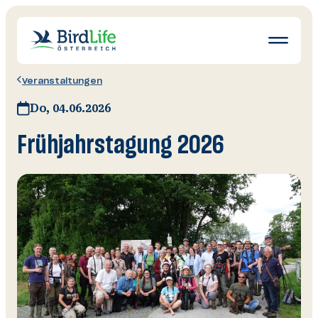
Navigatio
öffnen
Veranstaltungen
Wissen
Do, 04.06.2026
Schutz
Frühjahrstagung 2026
Erleben
News
Ratgeber
Mitglied werden
Spenden & Helfen