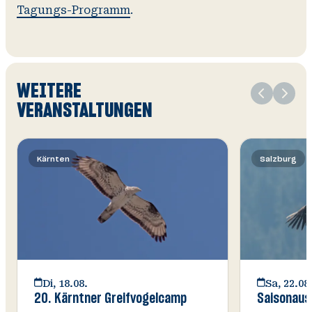
Tagungs-Programm
.
Slide
WEITERE
1
VERANSTALTUNGEN
von
Kärnten
Salzburg
Di, 18.08.
Sa, 22.08
20. Kärntner Greifvogelcamp
Saisonausk