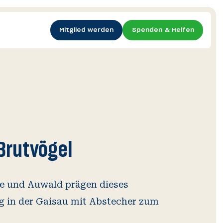
Mitglied werden
Spenden & Helfen
Brutvögel
Vogel-
Ornitho.at
Wildtierkriminalität
App
e und Auwald prägen dieses
g in der Gaisau mit Abstecher zum