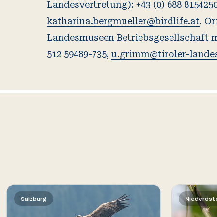
Landesvertretung): +43 (0) 688 8154250
katharina.bergmueller@birdlife.at
. O
Landesmuseen Betriebsgesellschaft m.
512 59489-735,
u.grimm@tiroler-lande
Salzburg
Niederöste