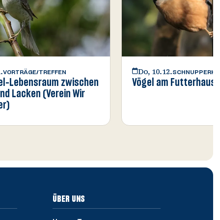
.
Do, 10.12.
VORTRÄGE/TREFFEN
SCHNUPPERKU
el-Lebensraum zwischen
Vögel am Futterhausㅤㅤㅤ
nd Lacken (Verein Wir
er)
ÜBER UNS