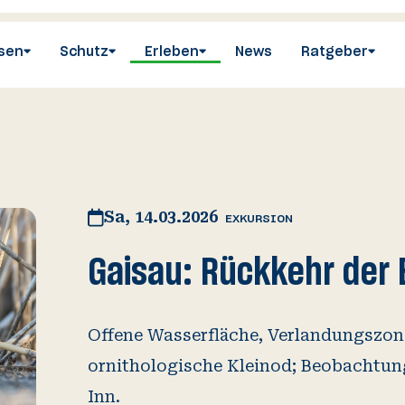
sen
Schutz
Erleben
News
Ratgeber
utz in
gramm
tz­politik
sen
en
­nahmen und
ionen
ografie
n für Vögel
s­papiere
Sa, 14.03.2026
EXKURSION
Gaisau: Rückkehr der 
s Jahres
en
n
tschaft und
pp
en
Offene Wasserfläche, Verlandungszon
utz
ornithologische Kleinod; Beobachtun
Inn.