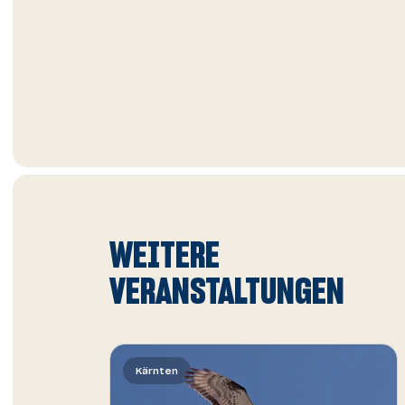
Slide
WEITERE
1
von
VERANSTALTUNGEN
Kärnten