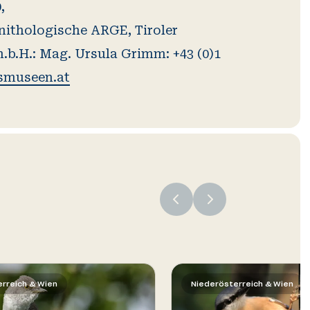
,
rnithologische ARGE, Tiroler
b.H.: Mag. Ursula Grimm: +43 (0)1
smuseen.at
rreich & Wien
Niederösterreich & Wien