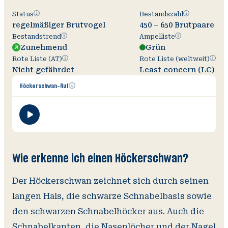
Status
Bestandszahl
Status
Bestandszahl
regelmäßiger Brutvogel
450 – 650 Brutpaare
Bestandstrend
Ampelliste
Bestandstrend
Ampelliste
Zunehmend
Grün
Rote
Rote
Rote Liste (AT)
Rote Liste (weltweit)
Liste
Liste
Nicht gefährdet
Least concern (LC)
(AT)
(weltw
Zusätzliche
Höckerschwan-Ruf
Informationen
öffnen
V
O
Wi
A
Wie erkenne ich einen Höckerschwan?
Der Höckerschwan zeichnet sich durch seinen
langen Hals, die schwarze Schnabelbasis sowie
den schwarzen Schnabelhöcker aus. Auch die
Schnabelkanten, die Nasenlöcher und der Nagel