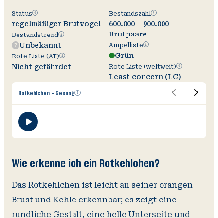
Status
Bestandszahl
Status
Bestandszahl
regelmäßiger Brutvogel
600.000 – 900.000
Brutpaare
Bestandstrend
Bestandstrend
Ampelliste
Unbekannt
Ampelliste
Grün
Rote
Rote Liste (AT)
Liste
Rote
Nicht gefährdet
Rote Liste (weltweit)
(AT)
Liste
Least concern (LC)
(weltweit)
Zusätzliche
Rotkehlchen - Gesang
Informationen
V
O
Wi
öffnen
A
Wie erkenne ich ein Rotkehlchen?
Das Rotkehlchen ist leicht an seiner orangen
Brust und Kehle erkennbar; es zeigt eine
rundliche Gestalt, eine helle Unterseite und