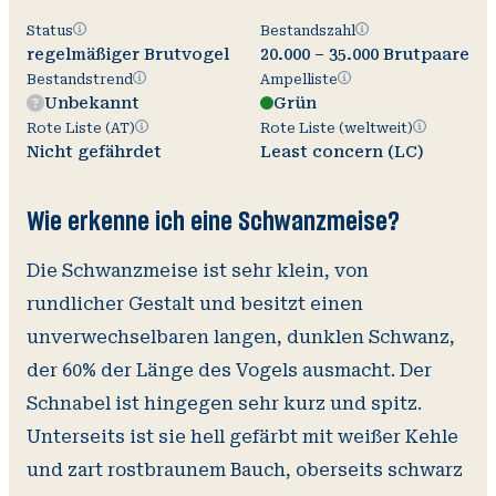
Status
Bestandszahl
Status
Bestandszahl
regelmäßiger Brutvogel
20.000 – 35.000 Brutpaare
Bestandstrend
Ampelliste
Bestandstrend
Ampelliste
Unbekannt
Grün
Rote
Rote
Rote Liste (AT)
Rote Liste (weltweit)
Liste
Liste
Nicht gefährdet
Least concern (LC)
(AT)
(weltweit)
Wie erkenne ich eine Schwanzmeise?
V
O
Wi
A
Die Schwanzmeise ist sehr klein, von
rundlicher Gestalt und besitzt einen
unverwechselbaren langen, dunklen Schwanz,
der 60% der Länge des Vogels ausmacht. Der
Schnabel ist hingegen sehr kurz und spitz.
Unterseits ist sie hell gefärbt mit weißer Kehle
und zart rostbraunem Bauch, oberseits schwarz