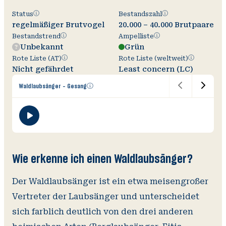
Status
Bestandszahl
Status
Bestandszahl
regelmäßiger Brutvogel
20.000 – 40.000 Brutpaare
Bestandstrend
Ampelliste
Bestandstrend
Ampelliste
Unbekannt
Grün
Rote
Rote
Rote Liste (AT)
Rote Liste (weltweit)
Liste
Liste
Nicht gefährdet
Least concern (LC)
(AT)
(weltweit)
Zusätzliche
Waldlaubsänger - Gesang
Informationen
öffnen
V
O
Wi
A
Wie erkenne ich einen Waldlaubsänger?
Der Waldlaubsänger ist ein etwa meisengroßer
Vertreter der Laubsänger und unterscheidet
sich farblich deutlich von den drei anderen