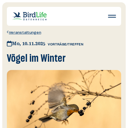
Navigatio
öffnen
Veranstaltungen
Wissen
Mo, 10.11.2025
VORTRÄGE/TREFFEN
Schutz
Vögel im Winter
Erleben
News
Ratgeber
Mitglied werden
Spenden & Helfen