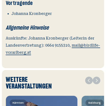
Vortragende
Johanna Kronberger
Allgemeine Hinweise
Auskünfte: Johanna Kronberger (Leiterin der
Landesvertretung): 0664 9155310,
mail@birdlife-
vorarlberg.at
Slide
WEITERE
1
VERANSTALTUNGEN
von
Kärnten
Salzburg