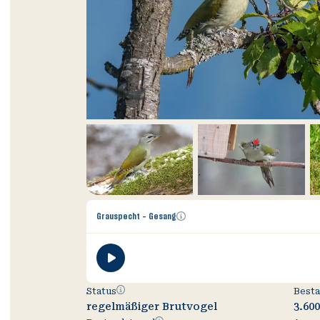
Zusätzliche
Grauspecht - Gesang
Informationen
öffnen
Status
Status
Besta
regelmäßiger Brutvogel
3.60