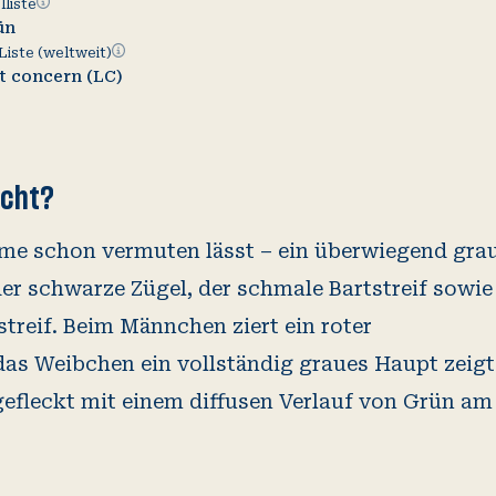
Ampelliste
liste
ün
Rote
Liste (weltweit)
Liste
t concern (LC)
(weltweit)
echt?
ame schon vermuten lässt – ein überwiegend gra
er schwarze Zügel, der schmale Bartstreif sowie
treif. Beim Männchen ziert ein roter
as Weibchen ein vollständig graues Haupt zeigt
efleckt mit einem diffusen Verlauf von Grün am