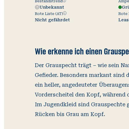
Bestandstrend
Bestandstrend
Ampel
Unbekannt
Gr
Rote
Rote Liste (AT)
Rote 
Liste
Nicht gefährdet
Leas
(AT)
Wie erkenne ich einen Grausp
Der Grauspecht trägt – wie sein N
Gefieder. Besonders markant sind d
ein heller, angedeuteter Überaugens
Vorderscheitel den Kopf, während d
Im Jugendkleid sind Grauspechte g
Rücken bis Grau am Kopf.