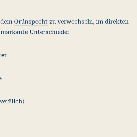
t dem
Grünspecht
zu verwechseln, im direkten
e markante Unterschiede:
ter
e
weißlich)