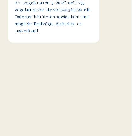
Brutvogelatlas 2013–2018" stellt 235
Vogelarten vor, die von 2013 bis 2018 in
Österreich brüteten sowie ehem. und
mögliche Brutvögel. Aktuell ist er
ausverkauft.