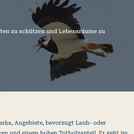
Arten zu schützen und Lebensräume zu
rks, Augebiete, bevorzugt Laub- oder
ren und einem hohen Totholzanteil. Er geht im