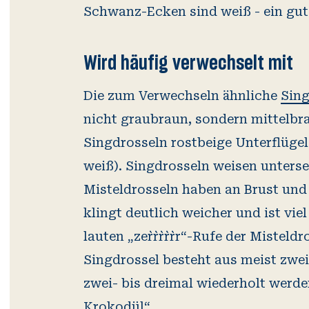
Schwanz-Ecken sind weiß - ein gut
Wird häufig verwechselt mit
Die zum Verwechseln ähnliche
Sing
nicht graubraun, sondern mittelbra
Singdrosseln rostbeige Unterflügel
weiß). Singdrosseln weisen untersei
Misteldrosseln haben an Brust und
klingt deutlich weicher und ist viel
lauten „zer`r`r`r`r`r“-Rufe der Miste
Singdrossel besteht aus meist zwei
zwei- bis dreimal wiederholt werden
Krokodül“.