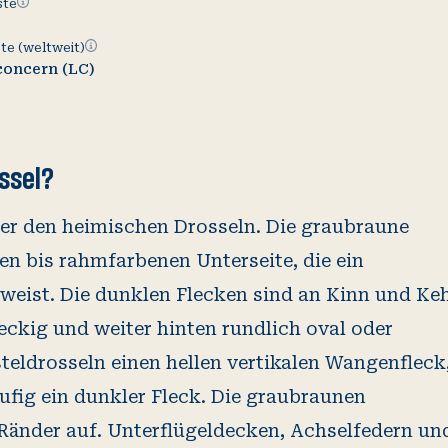
Ampelliste
ste
Rote
te (weltweit)
Liste
concern (LC)
(weltweit)
ssel?
nter den heimischen Drosseln. Die graubraune
en bis rahmfarbenen Unterseite, die ein
eist. Die dunklen Flecken sind an Kinn und Ke
ieckig und weiter hinten rundlich oval oder
eldrosseln einen hellen vertikalen Wangenfleck
äufig ein dunkler Fleck. Die graubraunen
 Ränder auf. Unterflügeldecken, Achselfedern un