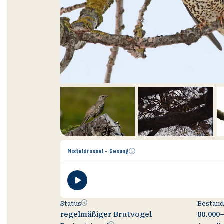
Zusätzliche
Misteldrossel - Gesang
Informationen
öffnen
Status
Status
Bestand
regelmäßiger Brutvogel
80.000