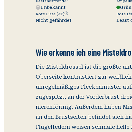
Bestandstrend
Bestandstrend
Ampelli
Unbekannt
Grün
Rote
Rote Liste (AT)
Rote Lis
Liste
Nicht gefährdet
Least 
(AT)
Wie erkenne ich eine Misteldro
Die Misteldrossel ist die größte u
Oberseite kontrastiert zur weißlich
unregelmäßiges Fleckenmuster aufw
zugespitzt, an der Vorderbrust dre
nierenförmig. Außerdem haben Mist
an den Brustseiten befindet sich h
Flügelfedern weisen schmale helle