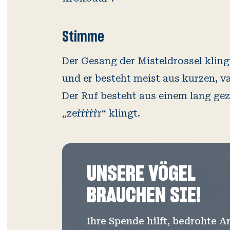
Stimme
Der Gesang der Misteldrossel kling
und er besteht meist aus kurzen, v
Der Ruf besteht aus einem lang ge
„zer`r`r`r`r`r“ klingt.
UNSERE VÖGEL
BRAUCHEN SIE!
Ihre Spende hilft, bedrohte 