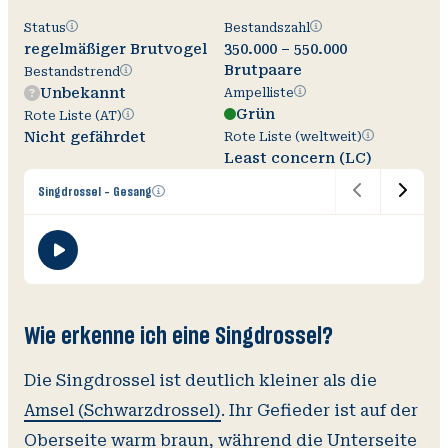
Status
Bestandszahl
Status
Bestandszahl
regelmäßiger Brutvogel
350.000 – 550.000
Brutpaare
Bestandstrend
Bestandstrend
Ampelliste
Unbekannt
Ampelliste
Grün
Rote
Rote Liste (AT)
Liste
Rote
Nicht gefährdet
Rote Liste (weltweit)
(AT)
Liste
Least concern (LC)
(weltweit)
Zusätzliche
Singdrossel - Gesang
Informationen
V
O
Wi
öffnen
A
Wie erkenne ich eine Singdrossel?
Die Singdrossel ist deutlich kleiner als die
Amsel (Schwarzdrossel)
. Ihr Gefieder ist auf der
Oberseite warm braun, während die Unterseite