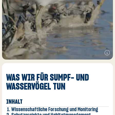
Zusätz
V
O
Wi
Inform
A
öffnen
WAS WIR FÜR SUMPF- UND
WASSERVÖGEL TUN
INHALT
Wissenschaftliche Forschung und Monitoring