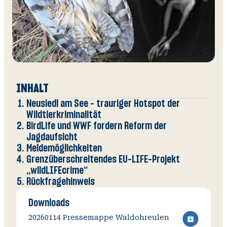
Zusätzli
Informat
öffnen
INHALT
Neusiedl am See – trauriger Hotspot der
V
O
Wi
A
Wildtierkriminalität
BirdLife und WWF fordern Reform der
Jagdaufsicht
Meldemöglichkeiten
Grenzüberschreitendes EU-LIFE-Projekt
„wildLIFEcrime“
Rückfragehinweis
Downloads
20260114 Pressemappe Waldohreulen