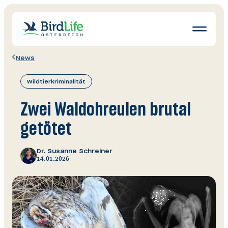
Navigatio
öffnen
News
Wissen
Wildtierkriminalität
Schutz
Erleben
Zwei Waldohreulen brutal
News
getötet
Ratgeber
Dr. Susanne Schreiner
Mitglied werden
14.01.2026
Spenden & Helfen