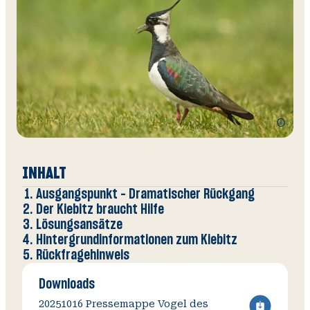
Zusätzli
Informat
V
O
Wi
öffnen
A
INHALT
Ausgangspunkt - Dramatischer Rückgang
Der Kiebitz braucht Hilfe
Lösungsansätze
Hintergrundinformationen zum Kiebitz
Rückfragehinweis
Downloads
20251016 Pressemappe Vogel des