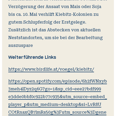
Verzögerung der Ansaat von Mais oder Soja
bis ca. 10. Mai verhilft Kiebitz-Kolonien zu
gutem Schlupferfolg der Erstgelege.
Zusätzlich ist das Abstecken von aktuellen
Neststandorten, um sie bei der Bearbeitung
auszuspare
Weiterführende Links
https://www.birdlife.at/voegel/kiebitz/
https://open.spotify.com/episode/6h2fWNxyb
3meh4lDyz2q6G?go=1&sp_cid=eee27bdf999
e3dde0bbf0c922b77c935&utm_source=embed_
player_p&utm_medium=desktop&si=LvR8U
COtRnaxQB7lmRs50g%3Futm_source%3Dgene