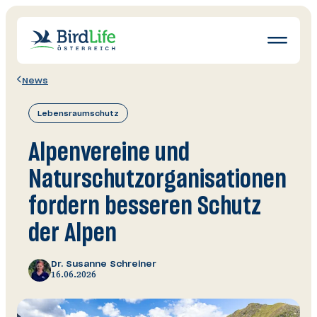
Navigatio
öffnen
News
Wissen
Lebensraumschutz
Schutz
Erleben
Alpenvereine und
News
Naturschutzorganisationen
Ratgeber
fordern besseren Schutz
Mitglied werden
der Alpen
Spenden & Helfen
Dr. Susanne Schreiner
16.06.2026