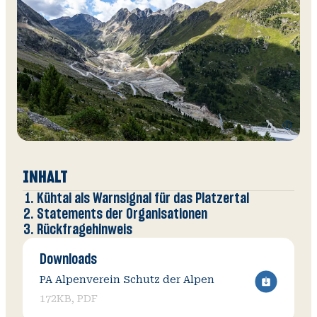
Zusätzli
Informat
V
O
Wi
öffnen
A
INHALT
Kühtai als Warnsignal für das Platzertal
Statements der Organisationen
Rückfragehinweis
Downloads
PA Alpenverein Schutz der Alpen
172KB, PDF