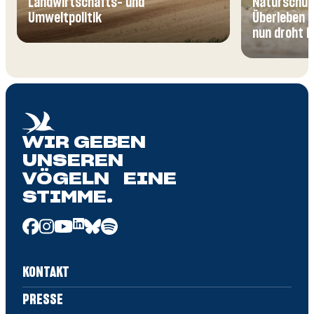
Landwirtschafts- und
Naturschutz
Umweltpolitik
Überleben b
nun droht 
WIR GEBEN
UNSEREN
VÖGELN EINE
STIMME.
KONTAKT
PRESSE