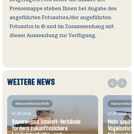
Pressemappe stehen Ihnen bei Angabe des
angeführten Fotoautors/der angeführten
Fotoautor:in © und im Zusammenhang mit
dieser Aussendung zur Verfügung.
Slide
WEITERE NEWS
1
von
Naturschutzpolitik
Naturschutzp
07.08.2026
27.07.2026
Bauern- und Umwelt-Verbände
Mehr als 30
fordern zukunftssichere
Vogelschutz