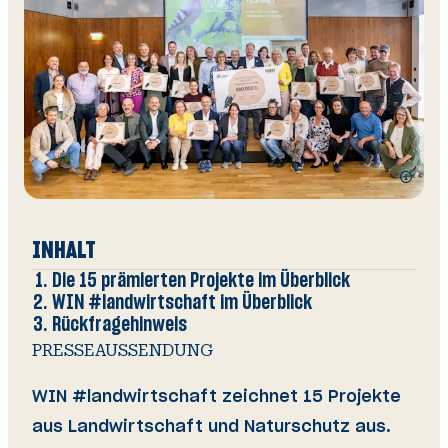
Zusätzli
Informat
V
O
Wi
öffnen
A
INHALT
Die 15 prämierten Projekte im Überblick
WIN #landwirtschaft im Überblick
Rückfragehinweis
PRESSEAUSSENDUNG
WIN #landwirtschaft zeichnet 15 Projekte
aus Landwirtschaft und Naturschutz aus.