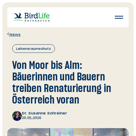
Navigatio
öffnen
News
Wissen
Lebensraumschutz
Schutz
Erleben
Von Moor bis Alm:
News
Bäuerinnen und Bauern
Ratgeber
treiben Renaturierung in
Mitglied werden
Österreich voran
Spenden & Helfen
Dr. Susanne Schreiner
20.05.2026