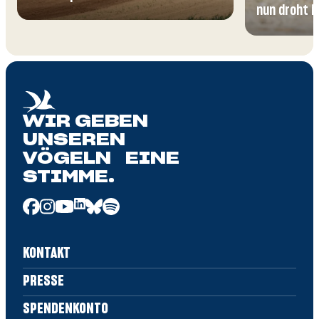
nun droht 
WIR GEBEN
UNSEREN
VÖGELN EINE
STIMME.
KONTAKT
PRESSE
SPENDENKONTO