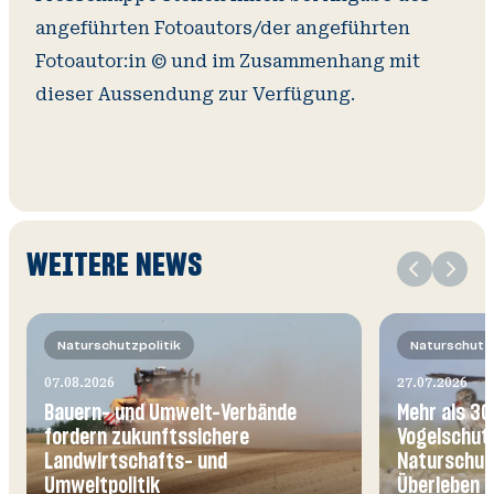
angeführten Fotoautors/der angeführten
Fotoautor:in © und im Zusammenhang mit
dieser Aussendung zur Verfügung.
Slide
WEITERE NEWS
1
von
Naturschutzpolitik
Naturschutzp
07.08.2026
27.07.2026
Bauern- und Umwelt-Verbände
Mehr als 30
fordern zukunftssichere
Vogelschutz
Landwirtschafts- und
Naturschutz
Umweltpolitik
Überleben b